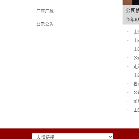
厂容厂貌
今年6
公示公告
·
山
·
山
·
山
·
公
·
走
·
山
·
省
·
公
·
潍
·
山