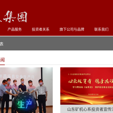
产品服务
投资者关系
旗下公司与品牌
联系我们
列表
新闻
山东矿机心系投资者宣传