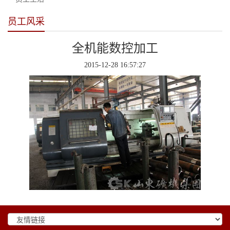
员工风采
全机能数控加工
2015-12-28 16:57:27