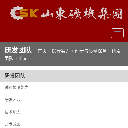
Brand
Toggl
naviga
研发团队
首页
>
综合实力
>
创新与质量保障
>
研发
团队
> 正文
研发团队
试验检测能力
研发团队
技术能力
研发成果