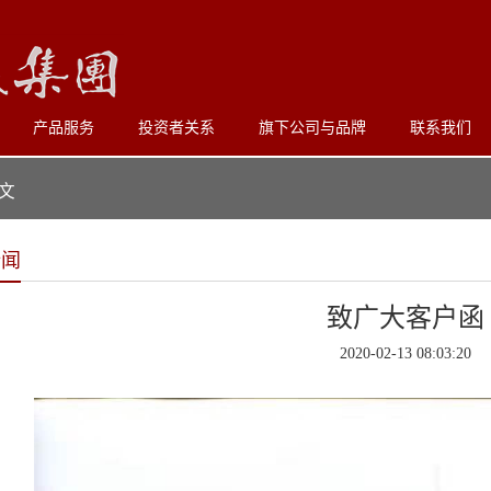
产品服务
投资者关系
旗下公司与品牌
联系我们
正文
新闻
致广大客户函
2020-02-13 08:03:20