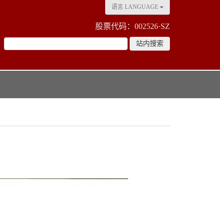
语言 LANGUAGE
股票代码：002526·SZ
站内搜索