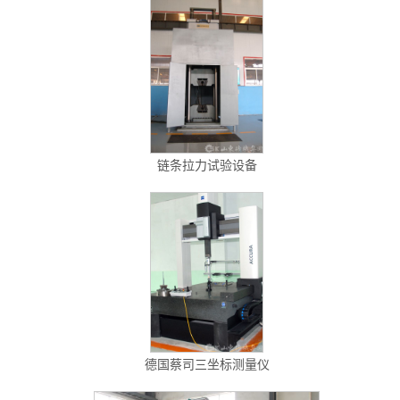
链条拉力试验设备
德国蔡司三坐标测量仪