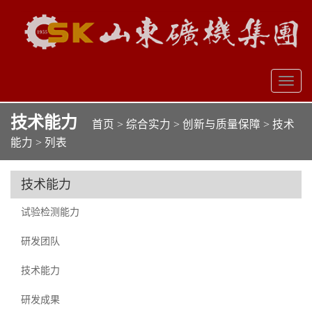
Brand
Toggl
naviga
技术能力
首页
>
综合实力
>
创新与质量保障
>
技术
能力
> 列表
技术能力
试验检测能力
研发团队
技术能力
研发成果