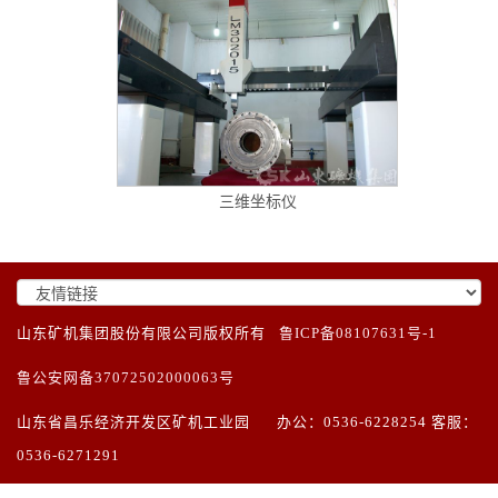
三维坐标仪
山东矿机集团股份有限公司版权所有
鲁ICP备08107631号-1
鲁公安网备37072502000063号
山东省昌乐经济开发区矿机工业园 办公：0536-6228254 客服：
0536-6271291